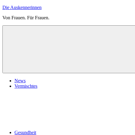
Zum
Die Auskennerinnen
Inhalt
Von Frauen. Für Frauen.
springen
News
Vermischtes
Gesundheit