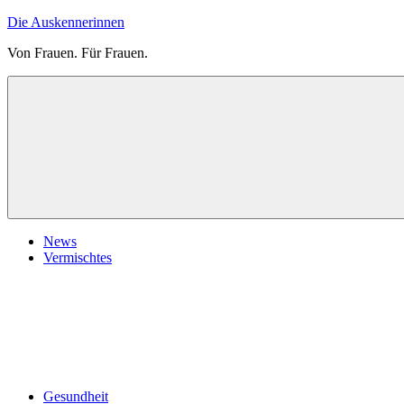
Zum
Die Auskennerinnen
Inhalt
Von Frauen. Für Frauen.
springen
News
Vermischtes
Gesundheit