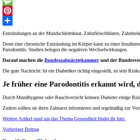
WhatsApp
Message
Pinterest
Teilen
Entzündungen an der Mundschleimhaut, Zahnfleischbluten, Zahnbelag
Denn eine chronische Entzündung im Körper kann zu einer Insulinresis
Parodontitis. Studien belegen die negativen Wechselwirkungen.
Darauf machen die
Bundeszahnärztekammer
und der Bundesver
Die gute Nachricht: Ist ein Diabetiker richtig eingestellt, ist sein Ris
Je früher eine Parodontitis erkannt wird, 
Durch Mundhygiene oder Rauchverzicht können Diabeter einige Risikof
Zudem sollten sie ihren Zahnarzt informieren und regelmäßig zur Vor
Weitere Artikel rund um das Thema Gesundheit findet ihr hier.
Beitragsnavigation
Vorheriger Beitrag