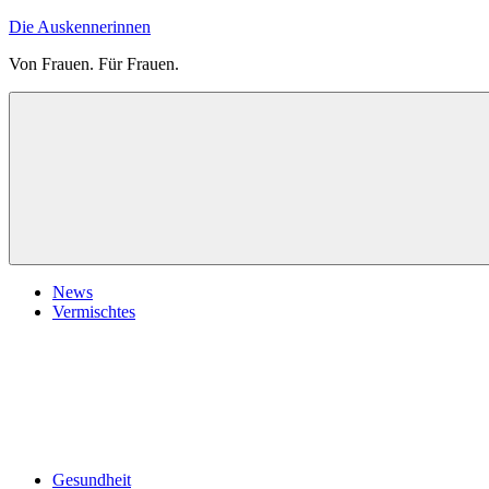
Zum
Die Auskennerinnen
Inhalt
Von Frauen. Für Frauen.
springen
News
Vermischtes
Gesundheit