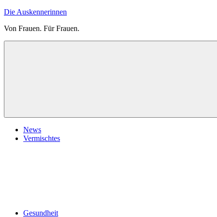
Zum
Die Auskennerinnen
Inhalt
Von Frauen. Für Frauen.
springen
News
Vermischtes
Gesundheit