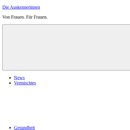
Zum
Die Auskennerinnen
Inhalt
Von Frauen. Für Frauen.
springen
News
Vermischtes
Gesundheit