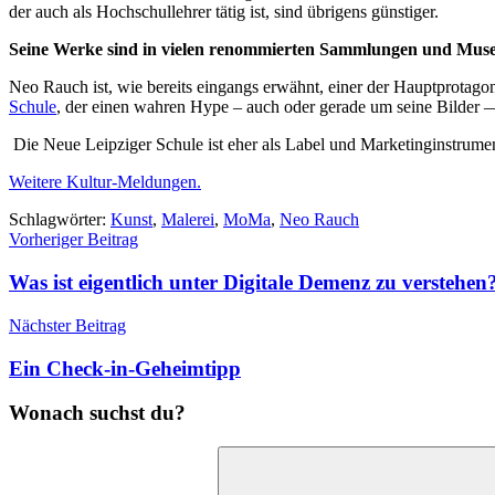
der auch als Hochschullehrer tätig ist, sind übrigens günstiger.
Seine Werke sind in vielen renommierten Sammlungen und Musee
Neo Rauch ist, wie bereits eingangs erwähnt, einer der Hauptprotago
Schule
, der einen wahren Hype – auch oder gerade um seine Bilder —
Die Neue Leipziger Schule ist eher als Label und Marketinginstrume
Weitere Kultur-Meldungen.
Schlagwörter:
Kunst
,
Malerei
,
MoMa
,
Neo Rauch
Beitragsnavigation
Vorheriger Beitrag
Was ist eigentlich unter Digitale Demenz zu verstehen
Nächster Beitrag
Ein Check-in-Geheimtipp
Wonach suchst du?
Suchen
nach: