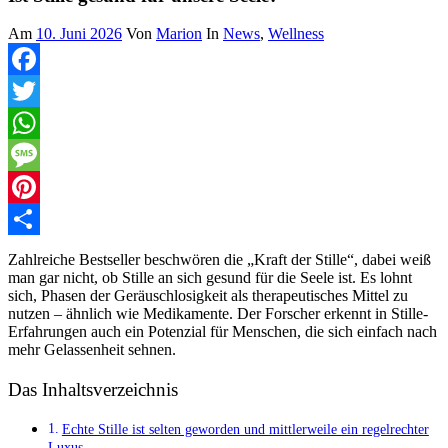
Am
10. Juni 2026
Von
Marion
In
News
,
Wellness
Facebook
Twitter
WhatsApp
Message
Pinterest
Teilen
Zahlreiche Bestseller beschwören die „Kraft der Stille“, dabei weiß
man gar nicht, ob Stille an sich gesund für die Seele ist. Es lohnt
sich, Phasen der Geräuschlosigkeit als therapeutisches Mittel zu
nutzen – ähnlich wie Medikamente. Der Forscher erkennt in Stille-
Erfahrungen auch ein Potenzial für Menschen, die sich einfach nach
mehr Gelassenheit sehnen.
Das Inhaltsverzeichnis
Echte Stille ist selten geworden und mittlerweile ein regelrechter
Luxus