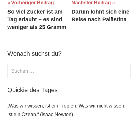
Beitragsnavigation
Vorheriger Beitrag
Nächster Beitrag
So viel Zucker ist am
Darum lohnt sich eine
Tag erlaubt – es sind
Reise nach Palästina
weniger als 25 Gramm
Wonach suchst du?
Suchen
nach:
Suche
Quickie des Tages
„Was wir wissen, ist ein Tropfen. Was wir nicht wissen,
ist ein Ozean.“ (Isaac Newton)