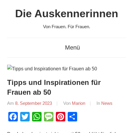
Zum
Die Auskennerinnen
Inhalt
springen
Von Frauen. Für Frauen.
Menü
Tipps und Inspirationen für
Frauen ab 50
Am
8. September 2023
Von
Marion
In
News
Facebook
Twitter
WhatsApp
Message
Pinterest
Teilen