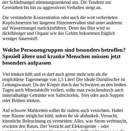
der Schlafmangel stimmungssenkend aus. Die Tendenz zur
Gereiztheit bis hin zu aggressivem Verhalten steigt an.
Die verminderte Konzentration oder auch die weit verbreiteten
Kopfschmerzen bei längeren Hitzeintervallen sind unter anderem
auf Wassermangel zurückzuführen. Denn das Blut wird so
dickflüssiger und Organe wie das Gehirn bekommen folglich
weniger Sauerstoff.
Welche Personengruppen sind besonders betroffen?
Speziell ältere und kranke Menschen müssen jetzt
besonders aufpassen
Viel trinken hilft und es darf auch gerne mehr sein als die
empfohlene Tagesmenge von 1,5 Liter! Der ideale Durstlöscher ist
Leitungswasser. Da der Körper durch das Schwitzen an den heißen
Tagen auch Mineralstoffe verliert, sollte man zwischendurch auch
mineralhaltige Getränke wie Saftschorlen, Tees oder auch Suppen
oder Brühen trinken.
Auf schwere Mahlzeiten solltet ihr zudem auch verzichten. Haltet
eure Räume möglichst kühl, indem ihr sie abdunkelt. Versucht,
künstliche Beleuchtung zu vermeiden: Alles, was Strom verbraucht,
erwärmt den Raum. Der Verzicht auf Elektrogeräte – oder