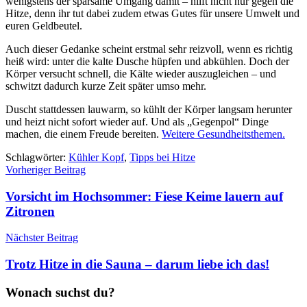
wenigstens der sparsame Umgang damit – hilft nicht nur gegen die
Hitze, denn ihr tut dabei zudem etwas Gutes für unsere Umwelt und
euren Geldbeutel.
Auch dieser Gedanke scheint erstmal sehr reizvoll, wenn es richtig
heiß wird: unter die kalte Dusche hüpfen und abkühlen. Doch der
Körper versucht schnell, die Kälte wieder auszugleichen – und
schwitzt dadurch kurze Zeit später umso mehr.
Duscht stattdessen lauwarm, so kühlt der Körper langsam herunter
und heizt nicht sofort wieder auf. Und als „Gegenpol“ Dinge
machen, die einem Freude bereiten.
Weitere Gesundheitsthemen.
Schlagwörter:
Kühler Kopf
,
Tipps bei Hitze
Beitragsnavigation
Vorheriger Beitrag
Vorsicht im Hochsommer: Fiese Keime lauern auf
Zitronen
Nächster Beitrag
Trotz Hitze in die Sauna – darum liebe ich das!
Wonach suchst du?